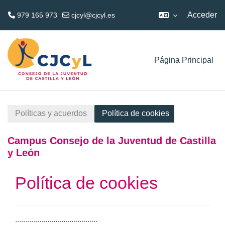
Acceder
979 165 973
cjcyl@cjcyl.es
Salta al contenido principal
Página Principal
Políticas y acuerdos
Política de cookies
Campus Consejo de la Juventud de Castilla
y León
Política de cookies
.........................................