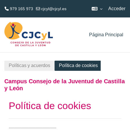
Acceder
979 165 973
cjcyl@cjcyl.es
Salta al contenido principal
Página Principal
Políticas y acuerdos
Política de cookies
Campus Consejo de la Juventud de Castilla
y León
Política de cookies
.........................................